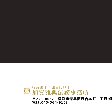
行政書士・海事代理士
加賀雅典法務事務所
〒223-0062 横浜市港北区日吉本町一丁目9
電話:
045-564-9103