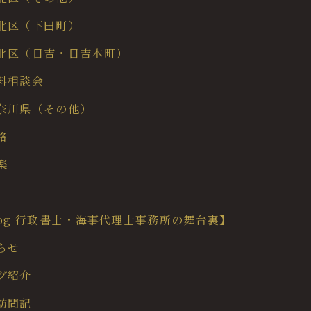
北区（下田町）
北区（日吉・日吉本町）
料相談会
奈川県（その他）
格
楽
log 行政書士・海事代理士事務所の舞台裏】
らせ
グ紹介
訪問記