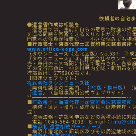
依頼者の自宅ま
●遺言書作成は相談を
遺言書では，生前に自らの意思で財産の帰属
を巡る問題を回避できるメリットがある。自
門家への依頼が得策だ。「小さな悩みでも相
■行政書士・海事代理士加賀雅典法務事務所
www.office-kaga.com
（タウンニュース（港北区版）No.587 平成
『タウンニュース』は，株式会社タウンニュ
売・毎日の三大新聞に折込で配布され，各家
その発行部数は，神奈川県内全域・町田市を対
行部数は，6万5800部です。
【関連ウェブサイト】
株式会社タウンニュース社
「無料相談会のご案内」（
PC版
・
携帯版
）（
「
遺言
」（当職事務所公式ウェブサイト）
**━━━━━━━━━━━━━━━━━━…
■
行政書士・海事代理士加賀雅典法務事務所
相続・遺言・贈与・成年後見・財産管理・見
成・
海事法務・許認可申請などの各種手続に対応
電話：045-564-9103 E-mail：
info@off
■
横浜北 遺言相続パートナーズ
横浜市港北区・都筑区及びその周辺地域の遺