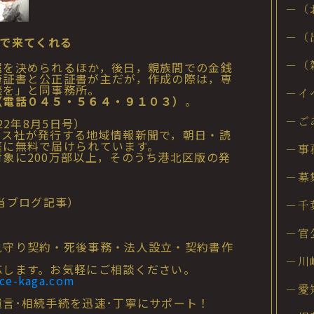
－（
－（
で来てくれる
－（
を決められるほか，後日，親族間での金銭
筆証書と公正証書が主だが，作成の際は，専
談を」と同事務所。
－イ
（電話０４５・５６４・９１０３）
。
－ご
22年8月5日号）
ース社が発行する地域情報新聞で，朝日・読
庭に無料で届けられています。
－事
象に200万部以上，そのうち港北区版の発
－募
当ブログ記事）
－千
－官
守り契約・死後事務・法人設立・契約書作
－川
します。お気軽にご相談ください。
ice-kaga.com
－愛
言･相続手続を迅速･丁寧にサポート！