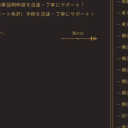
－掲
庫証明申請を迅速・丁寧にサポート！
－東
ート免許）手続を迅速・丁寧にサポート！
－東
へ
Next
－横
－横
－横
－横
－横
－横
－横
－法
－港