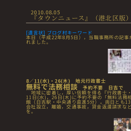
2010.08.05
『タウンニュース』（港北区版）記事
[遺言状] ブログ村キーワード
本日（平成22年8月5日），当職事務所の記事
れました。
8／11(水)・26(木) 地元行政書士
無料で法務相談
予約不要 日吉で
地域に密着し，厚い信頼を得る『行政書士・
11日(水)，26日(木)に予約不要の「無料
館（日吉駅・中央通り直進5分）。両日とも1
会社設立，離婚，交通事故，貸金返還請求な
を。