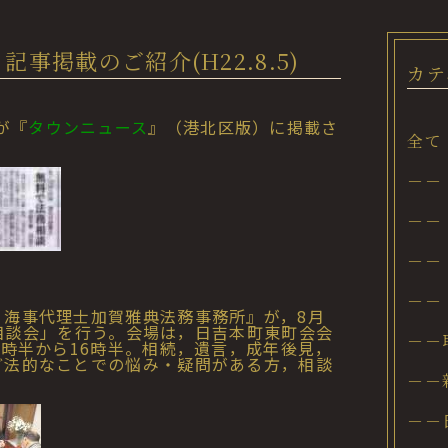
掲載のご紹介(H22.8.5)
カテ
が『
タウンニュース
』（港北区版）に掲載さ
全て
－－
－－
－－
－－
海事代理士加賀雅典法務事務所』が，8月
法務相談会」を行う。会場は，日吉本町東町会会
－－
3時半から16時半。相続，遺言，成年後見，
ど法的なことでの悩み・疑問がある方，相談
－－
－－