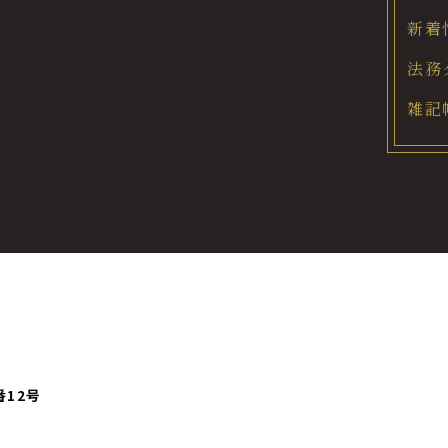
新着
法務
雑記
番12号