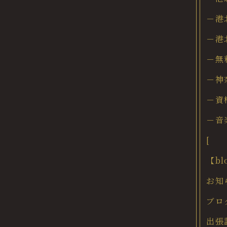
－港
－港
－無
－神
－資
－音
[
【b
お知
ブロ
出張