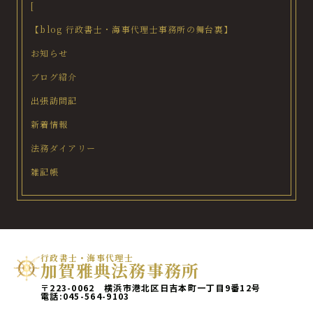
[
【blog 行政書士・海事代理士事務所の舞台裏】
お知らせ
ブログ紹介
出張訪問記
新着情報
法務ダイアリー
雑記帳
行政書士・海事代理士
加賀雅典法務事務所
〒223-0062 横浜市港北区日吉本町一丁目9番12号
電話:
045-564-9103