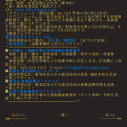
土日・夜間・出張訪問も対応可（要予約）
（事）横浜市港北区下田町2-2-7
URL:
www.office-kaga.com
（タウンニュース（港北区版）No.586 平成22年7月29日号）
『タウンニュース』は，株式会社タウンニュース社が発行する地域情
報新聞で，朝日・読売・毎日の三大新聞に折込で配布され，各家庭
に無料で届けられています。
その発行部数は，神奈川県内全域・町田市を対象に200万部以上，そ
のうち港北区版の発行部数は，6万5800部です。
【関連ウェブサイト】
株式会社タウンニュース社
「無料相談会のご案内」（
PC版
・
携帯版
）（当ブログ記事）
「
成年後見
」（当職事務所公式ウェブサイト）
**━━━━━━━━━━━━━━━━━━…
■
行政書士・海事代理士加賀雅典法務事務所
相続・遺言・贈与・成年後見・財産管理・見守り契約・死後事
務・法人設立・契約書作成・
海事法務・許認可申請などの各種手続に対応します。お気軽にご相
談ください。
電話：045-564-9103 E-mail：
info@office-kaga.com
■
横浜北 遺言相続パートナーズ
横浜市港北区・都筑区及びその周辺地域の遺言･相続手続を迅速･
丁寧にサポート！
■
横浜北 車庫証明パートナーズ
横浜市港北区・都筑区及びその周辺地域の車庫証明申請を迅速・
丁寧にサポート！
■
全国小型船舶免許パートナーズ
更新・失効再交付等の小型船舶操縦免許（ボート免許）手続を迅
速・丁寧にサポート！
…━━━━━━━━━━━━━━━━━━**
Before
一覧へ
Next