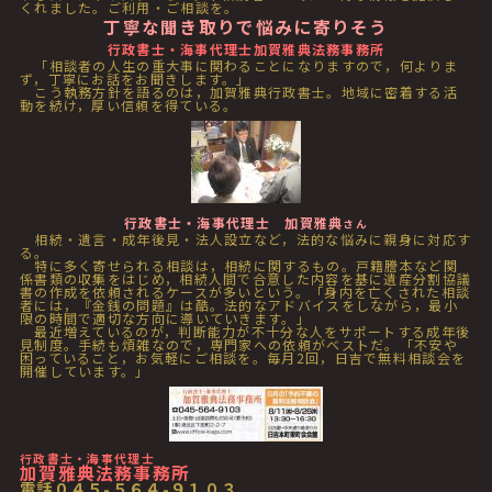
くれました。ご利用・ご相談を。
丁寧な聞き取りで悩みに寄りそう
行政書士・海事代理士加賀雅典法務事務所
「相談者の人生の重大事に関わることになりますので，何よりま
ず，丁寧にお話をお聞きします。」
こう執務方針を語るのは，加賀雅典行政書士。地域に密着する活
動を続け，厚い信頼を得ている。
行政書士・海事代理士 加賀雅典
さん
相続・遺言・成年後見・法人設立など，法的な悩みに親身に対応す
る。
特に多く寄せられる相談は，相続に関するもの。戸籍謄本など関
係書類の収集をはじめ，相続人間で合意した内容を基に遺産分割協議
書の作成を依頼されるケースが多いという。「身内を亡くされた相談
者には，『金銭の問題』は酷。法的なアドバイスをしながら，最小
限の時間で適切な方向に導いていきます。」
最近増えているのが，判断能力が不十分な人をサポートする成年後
見制度。手続も煩雑なので，専門家への依頼がベストだ。「不安や
困っていること，お気軽にご相談を。毎月2回，日吉で無料相談会を
開催しています。」
行政書士・海事代理士
加賀雅典法務事務所
電話０４５-５６４-９１０３