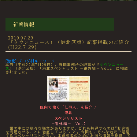
新着情報
2010.07.29
『タウンニュース』（港北区版）記事掲載のご紹介
(H22.7.29)
[港北] ブログ村キーワード
本日（平成22年7月29日），当職事務所の記事が『
タウンニュー
ス
』（港北区版）「港北スペシャリスト －番外編－ Vol.2」に掲載
されました。
区内で働く「仕事人」を紹介
！
港北
スペシャリスト
－番外編－ Vol.2
世の中には様々な職業がありますが，どれも共通するのは“お客様
を満足させることに徹底している”こと。今回も，そんな地元で活躍
するスペシャリストたちが，本紙読者のためにお得な情報を提供して