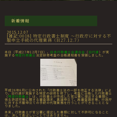
新着情報
2015.12.07
[雑記:0018] 特定行政書士制度 ～行政庁に対する不
服申立手続の代理業務（H27.12.7）
本日（平成27年12月7日），
日本行政書士会連合会
（
日行連
）が実
施する
特定行政書士
法定研修考査の合格通知書を受領しました。
平成26年6月に公布された「行政書士法の一部を改正する法律」によ
り，日行連が実施する特定の研修を修了し，考査に合格した行政書士
（
特定行政書士
）は，行政書士が作成した官公署に提出する書類に
係る許認可等に関する審査請求，異議申立て，再審査請求等，行政庁
に対する不服申立ての手続の代理業務を行うことができることとな
りました。
本来，行政書士が官公署に提出した書類に対して不許可になること
は，決して喜ばしいことではありません。