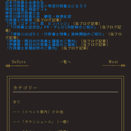
日本行政書士会連合会
日本行政書士会連合会＞特定行政書士になろう
特定行政書士特設サイト
神奈川県行政書士会
神奈川県行政書士会 鶴見・神港支部
行政書士の徽章
（当ブログ記事）
「行政（ユキマサ）君 ピンバッジ」
（当ブログ記事）
「『行政書士記念日』PR・テレビCM放映のご紹介」
（当ブログ記
事）
「『資格☆はばたく・行政書士特集』放映開始のご紹介」
（当ブロ
グ記事）
「伊藤塾・明日の行政書士講座のご案内」
（当ブログ記事）
「伊藤塾・明日の行政書士講座のご報告」
（当ブログ記事）
「行政書士実務研修のご案内」
（当ブログ記事）
Before
一覧へ
Next
カテゴリー
全て
－－（イベント案内）その他
－－「タウンニュース」（一般）