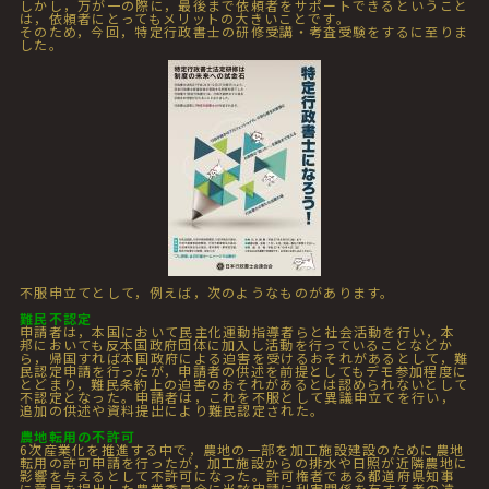
しかし，万が一の際に，最後まで依頼者をサポートできるということ
は，依頼者にとってもメリットの大きいことです。
そのため，今回，特定行政書士の研修受講・考査受験をするに至りま
した。
不服申立てとして，例えば，次のようなものがあります。
難民不認定
申請者は，本国において民主化運動指導者らと社会活動を行い，本
邦においても反本国政府団体に加入し活動を行っていることなどか
ら，帰国すれば本国政府による迫害を受けるおそれがあるとして，難
民認定申請を行ったが，申請者の供述を前提としてもデモ参加程度に
とどまり，難民条約上の迫害のおそれがあるとは認められないとして
不認定となった。申請者は，これを不服として異議申立てを行い，
追加の供述や資料提出により難民認定された。
農地転用の不許可
6次産業化を推進する中で，農地の一部を加工施設建設のために農地
転用の許可申請を行ったが，加工施設からの排水や日照が近隣農地に
影響を与えるとして不許可になった。許可権者である都道府県知事
に意見を提出した農業委員会に当該申請に利害関係を有する者の遠