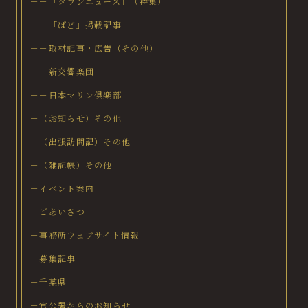
－－「タウンニュース」（特集）
－－「ぱど」掲載記事
－－取材記事・広告（その他）
－－新交響楽団
－－日本マリン倶楽部
－（お知らせ）その他
－（出張訪問記）その他
－（雑記帳）その他
－イベント案内
－ごあいさつ
－事務所ウェブサイト情報
－募集記事
－千葉県
－官公署からのお知らせ