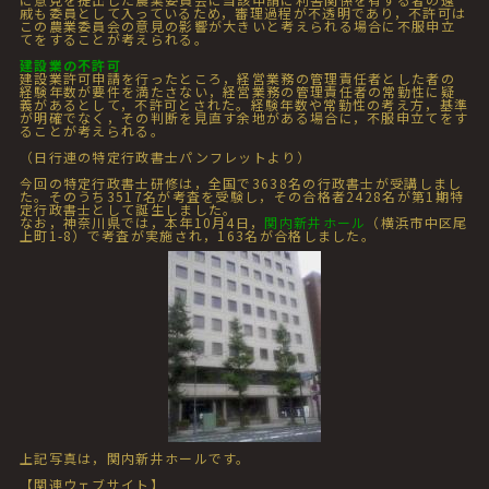
戚も委員として入っているため，審理過程が不透明であり，不許可は
この農業委員会の意見の影響が大きいと考えられる場合に不服申立
てをすることが考えられる。
建設業の不許可
建設業許可申請を行ったところ，経営業務の管理責任者とした者の
経験年数が要件を満たさない，経営業務の管理責任者の常勤性に疑
義があるとして，不許可とされた。経験年数や常勤性の考え方，基準
が明確でなく，その判断を見直す余地がある場合に，不服申立てをす
ることが考えられる。
（日行連の特定行政書士パンフレットより）
今回の特定行政書士研修は，全国で3638名の行政書士が受講しまし
た。そのうち3517名が考査を受験し，その合格者2428名が第1期特
定行政書士として誕生しました。
なお，神奈川県では，本年10月4日，
関内新井ホール
（横浜市中区尾
上町1-8）で考査が実施され，163名が合格しました。
上記写真は，関内新井ホールです。
【関連ウェブサイト】