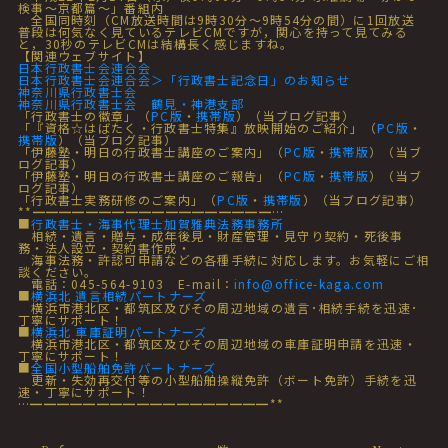
検事～京都篇～」番組内
全国同時刻（CM放送時間は9時30分～9時54分の間）に1回放送
普段は何気なく見ているテレビCMですが，関心を持って見てみる
と，30秒のテレビCMは結構長く感じますね。
【関連ウェブサイト】
日本行政書士会連合会
日本行政書士会連合会＞「行政書士記念日」のお知らせ
神奈川県行政書士会
神奈川県行政書士会 鶴見・神港支部
「行政書士の徽章」（
PC版
・
携帯版
）（当ブログ記事）
「『資格☆はばたく・行政書士特集』放映開始のご紹介」（
PC版
・
携帯版
）（当ブログ記事）
「伊藤塾・明日の行政書士講座のご案内」（
PC版
・
携帯版
）（当ブ
ログ記事）
「伊藤塾・明日の行政書士講座のご報告」（
PC版
・
携帯版
）（当ブ
ログ記事）
「行政書士実務研修のご案内」（
PC版
・
携帯版
）（当ブログ記事）
**━━━━━━━━━━━━━━━━━━…
■
行政書士・海事代理士加賀雅典法務事務所
相続・遺言・贈与・成年後見・財産管理・見守り契約・死後事
務・法人設立・契約書作成・
海事法務・許認可申請などの各種手続に対応します。お気軽にご相
談ください。
電話：045-564-9103 E-mail：
info@office-kaga.com
■
横浜北 遺言相続パートナーズ
横浜市港北区・都筑区及びその周辺地域の遺言･相続手続を迅速･
丁寧にサポート！
■
横浜北 車庫証明パートナーズ
横浜市港北区・都筑区及びその周辺地域の車庫証明申請を迅速・
丁寧にサポート！
■
全国小型船舶免許パートナーズ
更新・失効再交付等の小型船舶操縦免許（ボート免許）手続を迅
速・丁寧にサポート！
…━━━━━━━━━━━━━━━━━━**