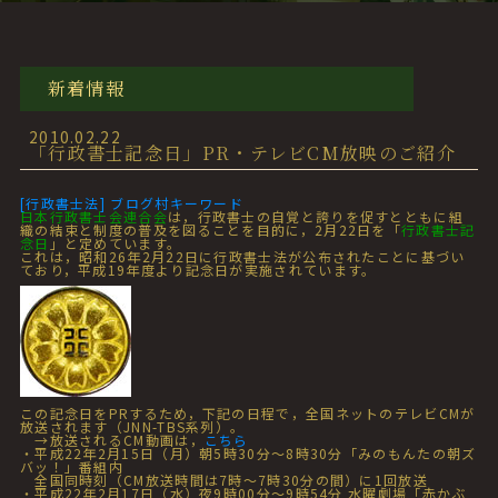
新着情報
2010.02.22
「行政書士記念日」PR・テレビCM放映のご紹介
[行政書士法] ブログ村キーワード
日本行政書士会連合会
は，行政書士の自覚と誇りを促すとともに組
織の結束と制度の普及を図ることを目的に，2月22日を「
行政書士記
念日
」と定めています。
これは，昭和26年2月22日に行政書士法が公布されたことに基づい
ており，平成19年度より記念日が実施されています。
この記念日をPRするため，下記の日程で，全国ネットのテレビCMが
放送されます（JNN-TBS系列）。
→放送されるCM動画は，
こちら
・平成22年2月15日（月）朝5時30分～8時30分「みのもんたの朝ズ
バッ！」番組内
全国同時刻（CM放送時間は7時～7時30分の間）に1回放送
・平成22年2月17日（水）夜9時00分～9時54分 水曜劇場「赤かぶ