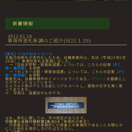
新着情報
2011.01.20
事務所表札新調のご紹介(H23.1.20)
[表札] ブログ村キーワード
木製の旧表札が老朽化したため，当職事務所は，本日（平成23年1月
20日），事務所表札を新調しました。
→「日吉本町駅・駅看板設置」については，こちらの記事（
PC
版
・
携帯版
）を参照
→「センター北駅・駅看板設置」については，こちらの記事（
PC
版
・
携帯版
）を参照
新表札は，当職事務所のイメージカラーである，
グリーン
を基調とし
たデザインとなっています。
エメラルド色のアルミ合金にリアルコートし，銀色の文字を薄く彫
ってあります。
※ 写真は，設置前のものです。
なお，表札に関しては，次の規定があります。
行政書士法施行規則第2条の14
（事務所の表示）
行政書士は、その事務所に行政書士の事務所であることを明らか
にした表札を掲示しなければならない。
２（省略）