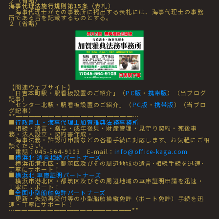
海事代理法施行規則第15条
（表札）
海事代理士がその事務所に掲出する表札には、海事代理士の事務
所である旨を記載するものとする。
２（省略）
【関連ウェブサイト】
「日吉本町駅・駅看板設置のご紹介」（
PC版
・
携帯版
）（当ブログ
記事）
「センター北駅・駅看板設置のご紹介」（
PC版
・
携帯版
）（当ブロ
グ記事）
**━━━━━━━━━━━━━━━━━━…
■
行政書士・海事代理士加賀雅典法務事務所
相続・遺言・贈与・成年後見・財産管理・見守り契約・死後事
務・法人設立・契約書作成・
海事法務・許認可申請などの各種手続に対応します。お気軽にご相
談ください。
電話：045-564-9103 E-mail：
info@office-kaga.com
■
横浜北 遺言相続パートナーズ
横浜市港北区・都筑区及びその周辺地域の遺言･相続手続を迅速･
丁寧にサポート！
■
横浜北 車庫証明パートナーズ
横浜市港北区・都筑区及びその周辺地域の車庫証明申請を迅速・
丁寧にサポート！
■
全国小型船舶免許パートナーズ
更新・失効再交付等の小型船舶操縦免許（ボート免許）手続を迅
速・丁寧にサポート！
…━━━━━━━━━━━━━━━━━━**