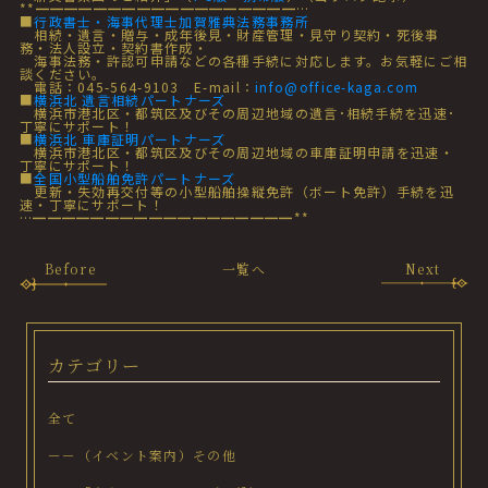
**━━━━━━━━━━━━━━━━━━…
■
行政書士・海事代理士加賀雅典法務事務所
相続・遺言・贈与・成年後見・財産管理・見守り契約・死後事
務・法人設立・契約書作成・
海事法務・許認可申請などの各種手続に対応します。お気軽にご相
談ください。
電話：045-564-9103 E-mail：
info@office-kaga.com
■
横浜北 遺言相続パートナーズ
横浜市港北区・都筑区及びその周辺地域の遺言･相続手続を迅速･
丁寧にサポート！
■
横浜北 車庫証明パートナーズ
横浜市港北区・都筑区及びその周辺地域の車庫証明申請を迅速・
丁寧にサポート！
■
全国小型船舶免許パートナーズ
更新・失効再交付等の小型船舶操縦免許（ボート免許）手続を迅
速・丁寧にサポート！
…━━━━━━━━━━━━━━━━━━**
Before
一覧へ
Next
カテゴリー
全て
－－（イベント案内）その他