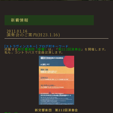
新着情報
2011.01.16
演奏会のご案内(H23.1.16)
[ストラヴィンスキー] ブログ村キーワード
所属する
新交響楽団（新響）
は，「
第212回演奏会
」を開催します。
私も，コントラバスで全曲出演します。
新交響楽団 第212回演奏会