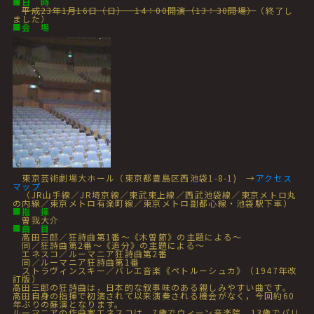
■
日 時
平成23年1月16日（日） 14：00開演（13：30開場）
（終了し
ました）
■
会 場
東京芸術劇場大ホール（東京都豊島区西池袋1-8-1) →
アクセス
マップ
（JR山手線／JR埼京線／東武東上線／西武池袋線／東京メトロ丸
の内線／東京メトロ有楽町線／東京メトロ副都心線・池袋駅下車）
■
指 揮
曽我大介
■
曲 目
高田三郎／狂詩曲第1番～《木曽節》の主題による～
同／狂詩曲第2番～《追分》の主題による～
エネスコ／ルーマニア狂詩曲第2番
同／ルーマニア狂詩曲第1番
ストラヴィンスキー／バレエ音楽《ペトルーシュカ》（1947年改
訂版）
高田三郎の狂詩曲は，日本的な叙事味のある親しみやすい曲です。
高田自身の指揮で初演されて以来演奏される機会がなく，今回約60
年ぶりの蘇演となります。
ルーマニアの作曲家エネスコは，7歳でウィーン音楽院，13歳でパリ