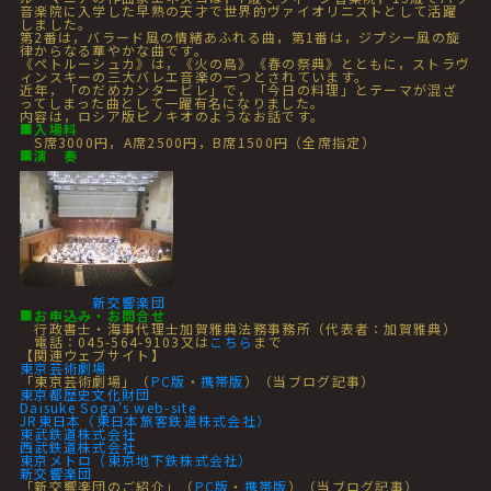
音楽院に入学した早熟の天才で世界的ヴァイオリニストとして活躍
しました。
第2番は，バラード風の情緒あふれる曲，第1番は，ジプシー風の旋
律からなる華やかな曲です。
《ペトルーシュカ》は，《火の鳥》《春の祭典》とともに，ストラヴ
ィンスキーの三大バレエ音楽の一つとされています。
近年，「のだめカンタービレ」で，「今日の料理」とテーマが混ざ
ってしまった曲として一躍有名になりました。
内容は，ロシア版ピノキオのようなお話です。
■
入場料
S席3000円，A席2500円，B席1500円（全席指定）
■
演 奏
新交響楽団
■
お申込み・お問合せ
行政書士・海事代理士加賀雅典法務事務所（代表者：加賀雅典）
電話：045-564-9103又は
こちら
まで
【関連ウェブサイト】
東京芸術劇場
「東京芸術劇場」（
PC版
・
携帯版
）（当ブログ記事）
東京都歴史文化財団
Daisuke Soga's web-site
JR東日本（東日本旅客鉄道株式会社）
東武鉄道株式会社
西武鉄道株式会社
東京メトロ（東京地下鉄株式会社）
新交響楽団
「新交響楽団のご紹介」（
PC版
・
携帯版
）（当ブログ記事）