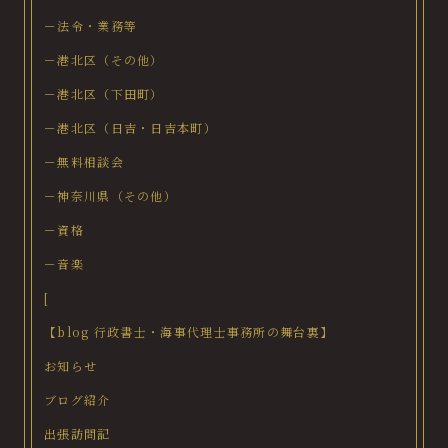
－法令・業務等
－港北区（その他）
－港北区（下田町）
－港北区（日吉・日吉本町）
－無料相談会
－神奈川県（その他）
－資格
－音楽
[
【blog 行政書士・海事代理士事務所の舞台裏】
お知らせ
ブログ紹介
出張訪問記