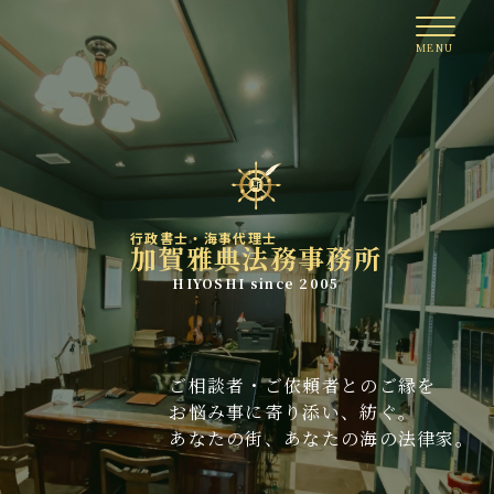
行政書士・海事代理士
加賀雅典法務事務所
HIYOSHI since 2005
ご相談者・ご依頼者とのご縁を
お悩み事に寄り添い、紡ぐ。
あなたの街、あなたの海の法律家。