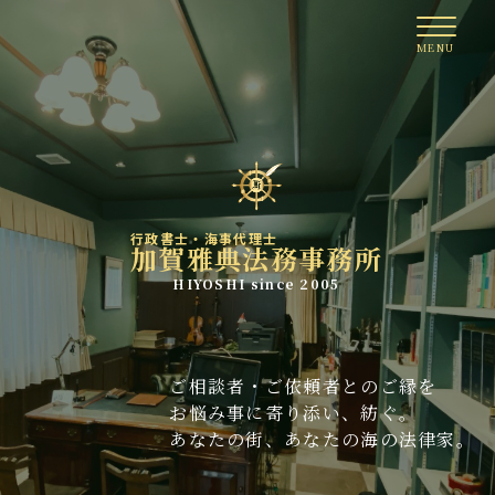
行政書士・海事代理士
加賀雅典法務事務所
HIYOSHI since 2005
ご相談者・ご依頼者とのご縁を
お悩み事に寄り添い、紡ぐ。
あなたの街、あなたの海の法律家。