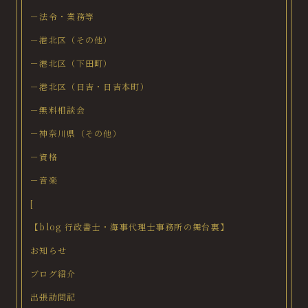
－法令・業務等
－港北区（その他）
－港北区（下田町）
－港北区（日吉・日吉本町）
－無料相談会
－神奈川県（その他）
－資格
－音楽
[
【blog 行政書士・海事代理士事務所の舞台裏】
お知らせ
ブログ紹介
出張訪問記