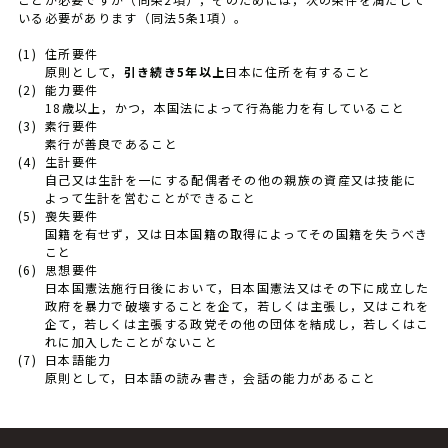
いる必要があります（同法5条1項）。
(1)
住所要件
原則として，
引き続き5年以上
日本に住所を有すること
(2)
能力要件
18歳以上，かつ，本国法によって行為能力を有していること
(3)
素行要件
素行が善良であること
(4)
生計要件
自己又は生計を一にする配偶者その他の親族の資産又は技能に
よって生計を営むことができること
(5)
喪失要件
国籍を有せず，又は日本国籍の取得によってその国籍を失うべき
こと
(6)
思想要件
日本国憲法施行日後において，日本国憲法又はその下に成立した
政府を暴力で破壊することを企て，若しくは主張し，又はこれを
企て，若しくは主張する政党その他の団体を結成し，若しくはこ
れに加入したことがないこと
(7)
日本語能力
原則として，日本語の読み書き，会話の能力があること