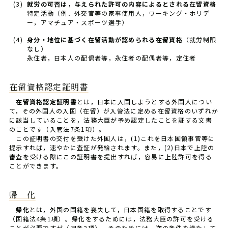
(3)
就労の可否は，与えられた許可の内容によるとされる在留資格
特定活動（例．外交官等の家事使用人，ワーキング・ホリデ
ー，アマチュア・スポーツ選手）
(4)
身分・地位に基づく在留活動が認められる在留資格
（就労制限
なし）
永住者，日本人の配偶者等，永住者の配偶者等，定住者
在留資格認定証明書
在留資格認定証明書
とは，日本に入国しようとする外国人につい
て，その外国人の入国（在留）が入管法に定める在留資格のいずれか
に該当していることを，法務大臣が予め認定したことを証する文書
のことです（入管法7条1項）。
この証明書の交付を受けた外国人は，(1)これを日本国領事官等に
提示すれば，速やかに査証が発給されます。また，(2)日本で上陸の
審査を受ける際にこの証明書を提出すれば，容易に上陸許可を得る
ことができます。
帰 化
帰化
とは，外国の国籍を喪失して，日本国籍を取得することです
（国籍法4条1項）。帰化をするためには，法務大臣の許可を受ける
ことが必要ですが（同条2項），そのためには，次の条件を満たして