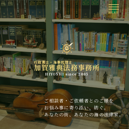
行政書士・海事代理士
加賀雅典法務事務所
HIYOSHI since 2005
ご相談者・ご依頼者とのご縁を
お悩み事に寄り添い、紡ぐ。
あなたの街、あなたの海の法律家。