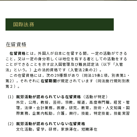
国際法務
在留資格
在留資格
とは，外国人が日本に在留する間，一定の活動ができる
こと，又は一定の身分若しくは地位を有する者としての活動をする
ことができることを示す出入国管理及び難民認定法（以下「入管
法」という。）上の法的資格です（入管法2条の2）。
この在留資格には，次の29種類があり（同法19条1項，別表第1・
第2），それぞれに
在留期間
が規定されています（同法施行規則別表
第２）。
(1)
就労活動が認められている在留資格
（活動が特定）
外交，公用，教授，芸術，宗教，報道，高度専門職，経営・管
理，法律・会計業務，医療，研究，教育，技術・人文知識・国
際業務，企業内転勤，介護，興行，技能，特定技能，技能実習
(2)
就労活動が認められていない在留資格
文化活動，留学，研修，家族滞在，短期滞在