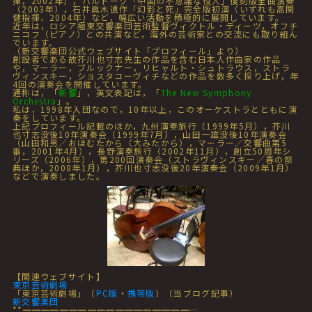
揮，2002年），バルトーク「中国の不思議な役人」復刻版全曲演奏
（2003年），石井眞木遺作「幻影と死」完全版初演（いずれも高関
健指揮、2004年）など，幅広い活動を積極的に展開しています。
近年は，ロシア極東交響楽団芸術監督ヴィクトル・ティーツ，オフチ
ニコフ（ピアノ）との共演など，海外の芸術家との交流にも取り組ん
でいます。
（新交響楽団公式ウェブサイト「プロフィール」より）
創設者である故芥川也寸志先生の作品を含む日本人作曲家の作品
や，マーラー，ブルックナー，リヒャルト・シュトラウス，ストラ
ヴィンスキー，ショスタコーヴィチなどの作品を数多く採り上げ，年
4回の演奏会を開催しています。
通称は，「
新響
」，英文表記は，「
The New Symphony
Orchestra
」。
私は，1998年入団なので，10年以上，このオーケストラとともに演
奏をしています。
上記プロフィール記載のほか，九州演奏旅行（1999年5月），芥川
也寸志没後10年演奏会（1999年7月），山田一雄没後10年演奏会
（山田和男／おほむたから（大みたから），マーラー／交響曲第5
番，2001年4月），長野演奏旅行（2002年11月），創立50周年シ
リーズ（2006年），第200回演奏会（ストラヴィンスキー／春の祭
典ほか，2008年1月），芥川也寸志没後20年演奏会（2009年1月）
などで演奏しました。
【関連ウェブサイト】
東京芸術劇場
「東京芸術劇場」（
PC版
・
携帯版
）（当ブログ記事）
新交響楽団
**━━━━━━━━━━━━━━━━━━…