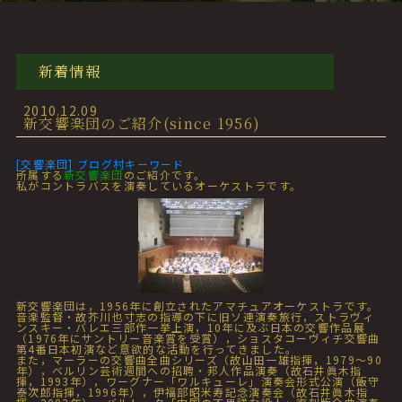
新着情報
2010.12.09
新交響楽団のご紹介(since 1956)
[交響楽団] ブログ村キーワード
所属する
新交響楽団
のご紹介です。
私がコントラバスを演奏しているオーケストラです。
新交響楽団は，1956年に創立されたアマチュアオーケストラです。
音楽監督・故芥川也寸志の指導の下に旧ソ連演奏旅行，ストラヴィ
ンスキー・バレエ三部作一挙上演，10年に及ぶ日本の交響作品展
（1976年にサントリー音楽賞を受賞），ショスタコーヴィチ交響曲
第4番日本初演など意欲的な活動を行ってきました。
また，マーラーの交響曲全曲シリーズ（故山田一雄指揮，1979～90
年），ベルリン芸術週間への招聘・邦人作品演奏（故石井眞木指
揮，1993年），ワーグナー「ワルキューレ」演奏会形式公演（飯守
泰次郎指揮，1996年），伊福部昭米寿記念演奏会（故石井眞木指