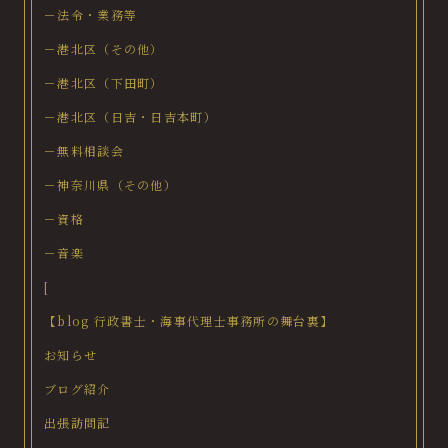
－法令・業務等
－港北区（その他）
－港北区（下田町）
－港北区（日吉・日吉本町）
－無料相談会
－神奈川県（その他）
－資格
－音楽
[
【blog 行政書士・海事代理士事務所の舞台裏】
お知らせ
ブログ紹介
出張訪問記