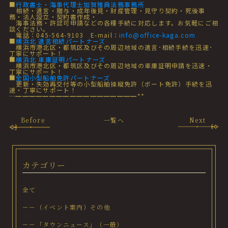
■
行政書士・海事代理士加賀雅典法務事務所
相続・遺言・贈与・成年後見・財産管理・見守り契約・死後事
務・法人設立・契約書作成・
海事法務・許認可申請などの各種手続に対応します。お気軽にご相
談ください。
電話：045-564-9103 E-mail：
info@office-kaga.com
■
横浜北 遺言相続パートナーズ
横浜市港北区・都筑区及びその周辺地域の遺言･相続手続を迅速･
丁寧にサポート！
■
横浜北 車庫証明パートナーズ
横浜市港北区・都筑区及びその周辺地域の車庫証明申請を迅速・
丁寧にサポート！
■
全国小型船舶免許パートナーズ
更新・失効再交付等の小型船舶操縦免許（ボート免許）手続を迅
速・丁寧にサポート！
…━━━━━━━━━━━━━━━━━━**
Before
一覧へ
Next
カテゴリー
全て
－－（イベント案内）その他
－－「タウンニュース」（一般）