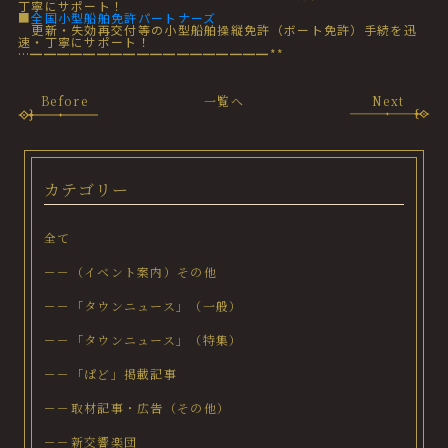
丁寧にサポート！
■
全国小型船舶免許パートナーズ
更新・失効再交付等の小型船舶操縦免許（ボート免許）手続を迅
速・丁寧にサポート！
…━━━━━━━━━━━━━━━━━━**
Before
一覧へ
Next
カテゴリー
全て
－－（イベント案内）その他
－－「タウンニュース」（一般）
－－「タウンニュース」（特集）
－－「ぱど」掲載記事
－－取材記事・広告（その他）
－－新交響楽団