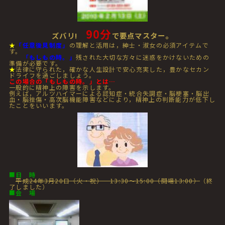
90分
ズバリ!
で要点マスター。
★
「任意後見制度」
の理解と活用は，紳士・淑女の必須アイテムで
す。
「もしもの時。」
残された大切な方々に迷惑をかけないための
準備が必要です。
★
法律に守られた，確かな人生設計で安心充実した，豊かなセカン
ドライフを過ごしましょう。
この場合の「もしもの時。」とは…
一般的に精神上の障害を示します。
例えば，アルツハイマーによる認知症・統合失調症・脳梗塞・脳出
血・脳挫傷・高次脳機能障害などにより，精神上の判断能力が低下し
たことをいいます。
■
日 時
平成24年3月20日（火・祝） 13:30～15:00（開場13:00）
（終
了しました）
■
会 場