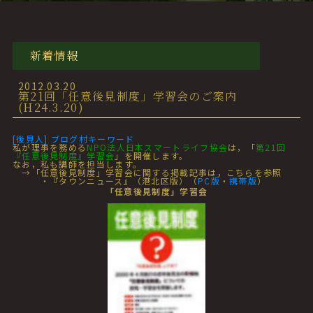
新着情報
2012.03.20
第21回「任意後見制度」学習会のご案内
(H24.3.20)
[後見人] ブログ村キーワード
私が理事を務める
NPO法人日本スマートライフ協会
は，「
第21回
『任意後見制度』学習会
」を開催します。
なお，私も講師を担当します。
→「任意後見制度」学習会に関する掲載記事は，こちらを参照
・『タウンニュース』（港北区版）（
PC版
・
携帯版
）
「任意後見制度」学習会