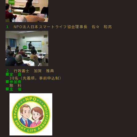
１
NPO法人日本スマートライフ協会理事長 佐々 和亮
２
行政書士 加賀 雅典
■
定 員
38名（先着順，事前申込制）
■
参加費
無 料
■
主 催