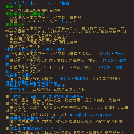
NPO法人日本スマートライフ協会
■
後 援
横浜市港北区社会福祉協議会
■
お申込み・お問合せ
NPO法人日本スマートライフ協会事務局
電話：045-541-8250又は
こちら
まで
■
お知らせ
NPO法人日本スマートライフ協会では，横浜市内にて，毎月，学
習会を開催しています。お問合せや，さらに詳しいご相談を希望され
る方は，事務局までご連絡ください。
・
第22回「任意後見制度」学習会
日時未定 港北公会堂2階 第1会議室
【関連ウェブサイト】
NPO法人日本スマートライフ協会
「NPO法人日本スマートライフ協会設立のご紹介」（
PC版
・
携帯
版
）（当ブログ記事）
「解かる！『任意後見制度』実践活用講座のご案内」（
PC版
・
携帯
版
）（当ブログ記事）
「書籍『任意後見サポートキット』上梓のご紹介」（
PC版
・
携帯
版
）（当ブログ記事）
横浜市＞港北区
「横浜市港北区役所仮設舎」（
PC版
・
携帯版
）（当ブログ記事）
横浜市港北区社会福祉協議会
東急電鉄（東京急行電鉄株式会社）
「
成年後見
」（当職事務所公式ウェブサイト）
**━━━━━━━━━━━━━━━━━━…
■
行政書士・海事代理士加賀雅典法務事務所
相続・遺言・贈与・成年後見・財産管理・見守り契約・死後事
務・法人設立・契約書作成・
海事法務・許認可申請などの各種手続に対応します。お気軽にご相
談ください。
電話：045-564-9103 E-mail：
info@office-kaga.com
■
横浜北 遺言相続パートナーズ
横浜市港北区・都筑区及びその周辺地域の遺言･相続手続を迅速･
丁寧にサポート！
■
横浜北 車庫証明パートナーズ
横浜市港北区・都筑区及びその周辺地域の車庫証明申請を迅速・