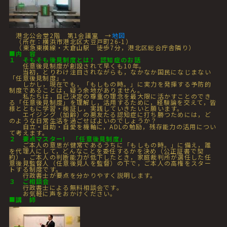
港北公会堂2階 第1会議室 →
地図
（所在：横浜市港北区大豆戸町26-1）
（東急東横線・大倉山駅 徒歩7分，港北区総合庁舎隣り）
■
内 容
１ そもそも後見制度とは? 認知症のお話
任意後見制度が創設されて早くも10年。
当初，とりわけ注目されながらも，なかなか国民になじまない
「任意後見制度」。
しかし，現在でも，「もしもの時。」に実力を発揮する予防的
制度であることは，疑う余地がありません。
私たちは，自己決定の尊重の理念を最大限に活かすことのでき
る「任意後見制度」を理解し，活用するために，経験論を交えて，皆
様とともに学習・検証し，実践していきたいと願います。
エイジング（加齢）の悪友たる認知症に打ち勝つためには，ど
のような日常生活を過ごせばよいのでしょうか？
自立・自助・自愛を機軸に，ADLの勉励，残存能力の活用につい
て考えます。
２ 要点マスター! 「任意後見制度」
ご本人の意思が健常であるうちに「もしもの時。」に備え，誰
を代理人にして，どんなことを委任するかを決め（公正証書で契
約），ご本人の判断能力が低下したとき，家庭裁判所が選任した任
意後見監督人（任意後見人を監督）の下で，ご本人の高権をスター
トする制度です。
行政書士が要点を分かりやすく説明します。
３ ご相談会
行政書士による無料相談会です。
お気軽に声をおかけください。
■
講 師