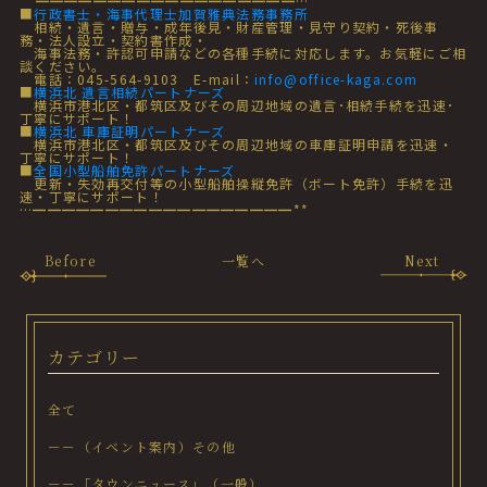
**━━━━━━━━━━━━━━━━━━…
■
行政書士・海事代理士加賀雅典法務事務所
相続・遺言・贈与・成年後見・財産管理・見守り契約・死後事
務・法人設立・契約書作成・
海事法務・許認可申請などの各種手続に対応します。お気軽にご相
談ください。
電話：045-564-9103 E-mail：
info@office-kaga.com
■
横浜北 遺言相続パートナーズ
横浜市港北区・都筑区及びその周辺地域の遺言･相続手続を迅速･
丁寧にサポート！
■
横浜北 車庫証明パートナーズ
横浜市港北区・都筑区及びその周辺地域の車庫証明申請を迅速・
丁寧にサポート！
■
全国小型船舶免許パートナーズ
更新・失効再交付等の小型船舶操縦免許（ボート免許）手続を迅
速・丁寧にサポート！
…━━━━━━━━━━━━━━━━━━**
Before
一覧へ
Next
カテゴリー
全て
－－（イベント案内）その他
－－「タウンニュース」（一般）