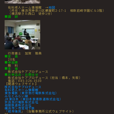
有料老人ホーム情報館 →
地図
（所在：横浜市神奈川区鶴屋町2-17-1 相鉄岩崎学園ビル3階）
（横浜駅きた西口 徒歩1分）
■
講 師
行政書士 加賀 雅典
■
定 員
20名
■
参加費
無 料
■
主 催
株式会社ケアプロデュース
■
お申込み・お問合せ
株式会社ケアプロデュース（担当：橋本，矢坂）
電話：045-326-3530
【関連ウェブサイト】
株式会社ケプロデュース
有料老人ホーム情報館
東急電鉄（東京急行電鉄株式会社）
みなとみらい線
JR東日本（東日本旅客鉄道株式会社）
京浜急行電鉄株式会社
相模鉄道株式会社
横浜市＞市営地下鉄
「
成年後見
」（当職事務所公式ウェブサイト）