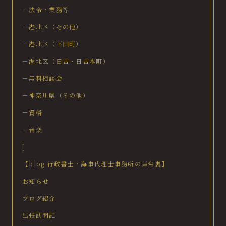
－法令・業務等
－港北区（その他）
－港北区（下田町）
－港北区（日吉・日吉本町）
－無料相談会
－神奈川県（その他）
－資格
－音楽
[
【blog 行政書士・海事代理士事務所の舞台裏】
お知らせ
ブログ紹介
出張訪問記