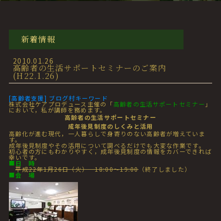
新着情報
2010.01.26
高齢者の生活サポートセミナーのご案内
(H22.1.26)
[高齢者支援] ブログ村キーワード
株式会社ケアプロデュース主催の「
高齢者の生活サポートセミナー
」
において，私が講師を務めます。
高齢者の生活サポートセミナー
成年後見制度のしくみと活用
高齢化が進む現代，一人暮らしで身寄りのない高齢者が増えていま
す。
成年後見制度やその活用について調べるだけでも大変な作業です。
初心者の方にもわかりやすく，成年後見制度の情報をカバーできれば
幸いです。
■
日 時
平成22年1月26日（火） 18:00～19:00
（終了しました）
■
会 場