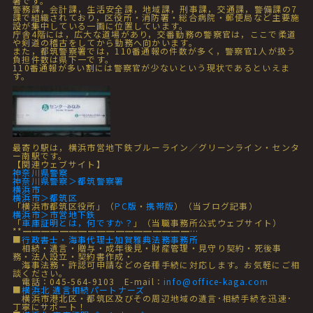
署です。
警務課，会計課，生活安全課，地域課，刑事課，交通課，警備課の7
課で組織されており，区役所・消防署・総合病院・郵便局など主要施
設が集中している一画に位置しています。
庁舎4階には，広大な道場があり，交番勤務の警察官は，ここで柔道
や剣道の稽古をしてから勤務へ向かいます。
また，都筑警察署では，110番通報の件数が多く，警察官1人が扱う
負担件数は県下一です。
110番通報が多い割には警察官が少ないという現状であるといえま
す。
最寄り駅は，横浜市営地下鉄ブルーライン／グリーンライン・センタ
ー南駅です。
【関連ウェブサイト】
神奈川県警察
神奈川県警察＞都筑警察署
横浜市
横浜市＞都筑区
「横浜市都筑区役所」（
PC版
・
携帯版
）（当ブログ記事）
横浜市＞市営地下鉄
「
車庫証明とは，何ですか？
」（当職事務所公式ウェブサイト）
**━━━━━━━━━━━━━━━━━━…
■
行政書士・海事代理士加賀雅典法務事務所
相続・遺言・贈与・成年後見・財産管理・見守り契約・死後事
務・法人設立・契約書作成・
海事法務・許認可申請などの各種手続に対応します。お気軽にご相
談ください。
電話：045-564-9103 E-mail：
info@office-kaga.com
■
横浜北 遺言相続パートナーズ
横浜市港北区・都筑区及びその周辺地域の遺言･相続手続を迅速･
丁寧にサポート！