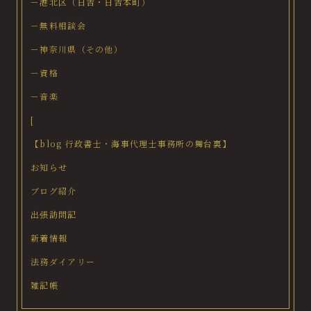
－港北区（日吉・日吉本町）
－無料相談会
－神奈川県（その他）
－資格
－音楽
[
【blog 行政書士・海事代理士事務所の舞台裏】
お知らせ
ブログ紹介
出張訪問記
新着情報
法務ダイアリー
雑記帳