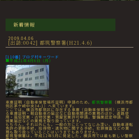
新着情報
2009.04.06
[出訪:0042] 都筑警察署(H21.4.6)
[110番] ブログ村キーワード
■平成21年4月6日（月）
車庫証明（自動車保管場所証明）申請のため，
都筑警察署
（横浜市都
筑区茅ケ崎中央34-1）へ来ています。
ここでは，横浜市都筑区に存在する車庫（自動車保管場所）に関す
る車庫証明・軽自動車の届出など自動車関連の業務のほか，道路使
用・風俗営業・古物営業・質屋営業許可申請，警備業認定申請，探
偵業届出などの業務を取り扱っています。
もちろん，それ以外にも，一般の方にとってなじみ深い，自動車運転
免許の更新手続，拾得物・遺失物に関する手続，犯罪捜査などの業
務も取り扱っていることはいうまでもありません。
都筑警察署は，平成12年5月に発足した，横浜市では最も新しい警察