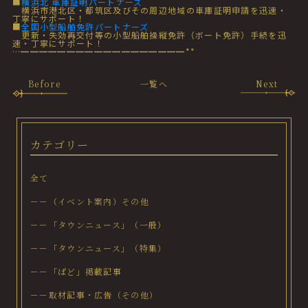
■
横浜北 車庫証明パートナーズ
横浜市港北区・都筑区及びその周辺地域の車庫証明申請を迅速・
丁寧にサポート！
■
全国小型船舶免許パートナーズ
更新・失効再交付等の小型船舶操縦免許（ボート免許）手続を迅
速・丁寧にサポート！
…━━━━━━━━━━━━━━━━━━**
Before
一覧へ
Next
カテゴリー
全て
－－（イベント案内）その他
－－「タウンニュース」（一般）
－－「タウンニュース」（特集）
－－「ぱど」掲載記事
－－取材記事・広告（その他）