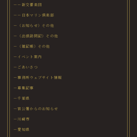
－－新交響楽団
－－日本マリン倶楽部
－（お知らせ）その他
－（出張訪問記）その他
－（雑記帳）その他
－イベント案内
－ごあいさつ
－事務所ウェブサイト情報
－募集記事
－千葉県
－官公署からのお知らせ
－川崎市
－愛知県