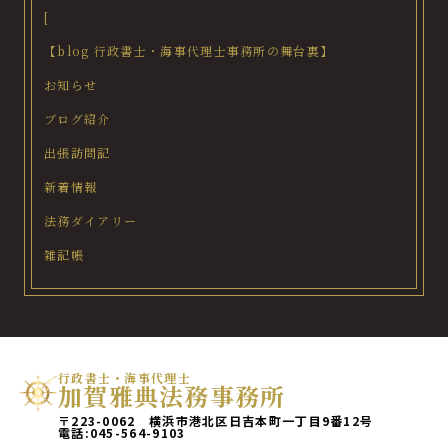
[
【blog 行政書士・海事代理士事務所の舞台裏】
お知らせ
ブログ紹介
出張訪問記
新着情報
法務ダイアリー
雑記帳
行政書士・海事代理士
加賀雅典法務事務所
〒223-0062 横浜市港北区日吉本町一丁目9番12号
電話:
045-564-9103