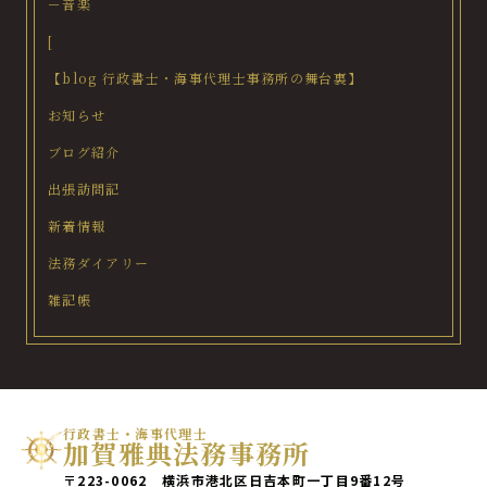
－音楽
[
【blog 行政書士・海事代理士事務所の舞台裏】
お知らせ
ブログ紹介
出張訪問記
新着情報
法務ダイアリー
雑記帳
行政書士・海事代理士
加賀雅典法務事務所
〒223-0062 横浜市港北区日吉本町一丁目9番12号