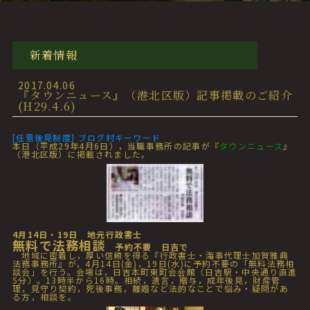
新着情報
2017.04.06
『タウンニュース』（港北区版）記事掲載のご紹介
(H29.4.6)
[任意後見制度] ブログ村キーワード
本日（平成29年4月6日），当職事務所の記事が『
タウンニュース
』
（港北区版）に掲載されました。
4月14日・19日 地元行政書士
無料で法務相談
予約不要 日吉で
地域に密着し，厚い信頼を得る『行政書士・海事代理士加賀雅典
法務事務所』が，4月14日(金)，19日(水)に予約不要の「無料法務相
談会」を行う。会場は，日吉本町東町会会館（日吉駅・中央通り直進
5分）。13時半から16時。相続，遺言，贈与，成年後見，財産管
理，見守り契約，死後事務，離婚など法的なことで悩み・疑問があ
る方，相談を。