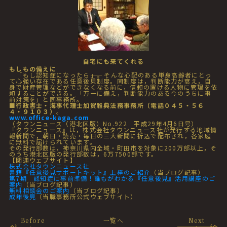
自宅にも来てくれる
もしもの備えに
「もし認知症になったら――」。そんな心配のある単身高齢者にとっ
て心強い存在である任意後見制度。同制度は，判断能力が衰え，自
身で財産管理などができなくなる前に，信頼の置ける人物に管理を依
頼することができる。「万一に備え，判断能力のある今のうちに事
前対策を」と同事務所。
■行政書士・海事代理士加賀雅典法務事務所（電話０４５・５６
４・９１０３）
。
www.office-kaga.com
（タウンニュース（港北区版）No.922 平成29年4月6日号）
『タウンニュース』は，株式会社タウンニュース社が発行する地域情
報新聞で，朝日・読売・毎日の三大新聞に折込で配布され，各家庭
に無料で届けられています。
その発行部数は，神奈川県内全域・町田市を対象に200万部以上，そ
のうち港北区版の発行部数は，6万7500部です。
【関連ウェブサイト】
株式会社タウンニュース社
書籍『任意後見サポートキット』上梓のご紹介
（当ブログ記事）
第7期 認知症に事前準備！誰もがわかる『任意後見』活用講座のご
案内
（当ブログ記事）
無料相談会のご案内
（当ブログ記事）
成年後見
（当職事務所公式ウェブサイト）
Before
一覧へ
Next