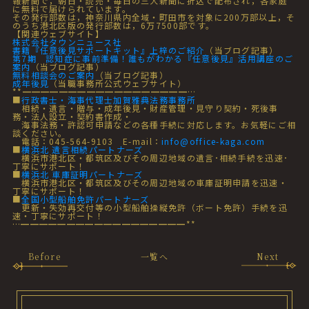
報新聞で，朝日・読売・毎日の三大新聞に折込で配布され，各家庭
に無料で届けられています。
その発行部数は，神奈川県内全域・町田市を対象に200万部以上，そ
のうち港北区版の発行部数は，6万7500部です。
【関連ウェブサイト】
株式会社タウンニュース社
書籍『任意後見サポートキット』上梓のご紹介
（当ブログ記事）
第7期 認知症に事前準備！誰もがわかる『任意後見』活用講座のご
案内
（当ブログ記事）
無料相談会のご案内
（当ブログ記事）
成年後見
（当職事務所公式ウェブサイト）
**━━━━━━━━━━━━━━━━━━…
■
行政書士・海事代理士加賀雅典法務事務所
相続・遺言・贈与・成年後見・財産管理・見守り契約・死後事
務・法人設立・契約書作成・
海事法務・許認可申請などの各種手続に対応します。お気軽にご相
談ください。
電話：045-564-9103 E-mail：
info@office-kaga.com
■
横浜北 遺言相続パートナーズ
横浜市港北区・都筑区及びその周辺地域の遺言･相続手続を迅速･
丁寧にサポート！
■
横浜北 車庫証明パートナーズ
横浜市港北区・都筑区及びその周辺地域の車庫証明申請を迅速・
丁寧にサポート！
■
全国小型船舶免許パートナーズ
更新・失効再交付等の小型船舶操縦免許（ボート免許）手続を迅
速・丁寧にサポート！
…━━━━━━━━━━━━━━━━━━**
Before
一覧へ
Next