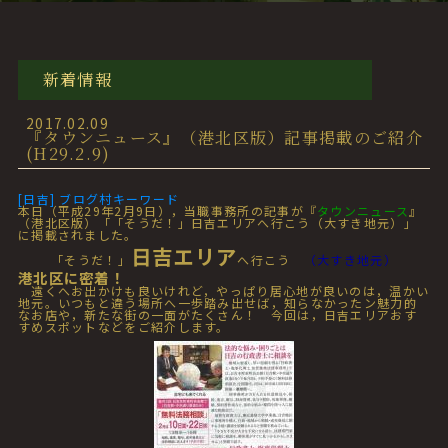
新着情報
2017.02.09
『タウンニュース』（港北区版）記事掲載のご紹介
(H29.2.9)
[日吉] ブログ村キーワード
本日（平成29年2月9日），当職事務所の記事が『
タウンニュース
』
（港北区版）「「そうだ！」日吉エリアへ行こう（大すき地元）」
に掲載されました。
日吉エリア
「そうだ！」
へ行こう
（大すき地元）
港北区に密着！
遠くへお出かけも良いけれど，やっぱり居心地が良いのは，温かい
地元。いつもと違う場所へ一歩踏み出せば，知らなかったン魅力的
なお店や，新たな街の一面がたくさん！ 今回は，日吉エリアおす
すめスポットなどをご紹介します。