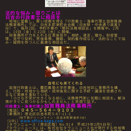
法的な悩み・困りごとは
日吉の行政書士に相談を
地域に密着し，厚い信頼を得る『行政書士・海事代理士加賀雅典
法務事務所』では，日吉本町東町会会館（日吉駅・中央通り直進5
分）で，毎月2回，予約不要の「無料法務相談会」を開催中。2月
は，10日（金）と22日（水）に開催。
同事務所が力を入れる任意後見や，相続，遺言，贈与，財産管
理，見守り契約，死後事務，離婚，契約書作成など，法的なことで悩
み・疑問を持つ人に最適な相談会だ。
自宅にも来てくれる
加賀行政書士は，慶応義塾大学卒業後，日吉地区に事務所を構
え，行政・地域から相続・成年後見に関する手続・講演を依頼され
るなど実績を重ねている。
「小さな不安が大きくなる前に，法務専門家に気軽に相談を。解決
策がすぐに見つかるかもしれません」と笑顔で話す。
加賀雅典法務事務所
行政書士・海事代理士
０４５－５６４－９１０３
（電話）
（事務所）港北区日吉本町5-67-11-1
（地下鉄グリーンライン・日吉本町駅徒歩5分）
（URL）
www.office-kaga.com
（タウンニュース（港北区版）No.914 平成29年2月9日号）
『タウンニュース』は，株式会社タウンニュース社が発行する地域情