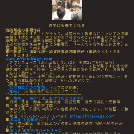
自宅にも来てくれる
協議離婚の書類作成
協議離婚をすることが決まり，財産分与・親権などについての協議
書類を作成をする際，大きな力を発揮するのが行政書士などの法務
専門家。後日，面倒な問題を発生させないためにも，事前相談し，
正確な書類を準備することが肝要だ。「一人で不安を抱え込まず，気
軽に相談を」と同事務所
■行政書士・海事代理士加賀雅典法務事務所（電話０４５・５６
４・９１０３）
。
www.office-kaga.com
（タウンニュース（港北区版）No.829 平成27年6月4日号）
『タウンニュース』は，株式会社タウンニュース社が発行する地域情
報新聞で，朝日・読売・毎日の三大新聞に折込で配布され，各家庭
に無料で届けられています。
その発行部数は，神奈川県内全域・町田市を対象に200万部以上，そ
のうち港北区版の発行部数は，6万7500部です。
【関連ウェブサイト】
「無料相談会のご案内」
（当ブログ記事）
「離婚」
（当職事務所公式ウェブサイト）
**━━━━━━━━━━━━━━━━━━…
■
行政書士・海事代理士加賀雅典法務事務所
相続・遺言・贈与・成年後見・財産管理・見守り契約・死後事
務・法人設立・契約書作成・
海事法務・許認可申請などの各種手続に対応します。お気軽にご相
談ください。
電話：045-564-9103 E-mail：
info@office-kaga.com
■
横浜北 遺言相続パートナーズ
横浜市港北区・都筑区及びその周辺地域の遺言･相続手続を迅速･
丁寧にサポート！
■
横浜北 車庫証明パートナーズ
横浜市港北区・都筑区及びその周辺地域の車庫証明申請を迅速・