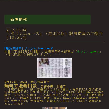
新着情報
2015.06.04
『タウンニュース』（港北区版）記事掲載のご紹介
(H27.6.4)
[離婚協議書] ブログ村キーワード
本日（平成27年6月4日），当職事務所の記事が『
タウンニュース
』
（港北区版）に掲載されました。
6月10日・26日 地元行政書士
無料で法務相談
予約不要 日吉で
地域に密着し，厚い信頼を得る『行政書士・海事代理士加賀雅典
法務事務所』が，6月10日(水)，26日(金)に予約不要の「無料法務相
談会」を行う。会場は，日吉本町東町会会館（日吉駅・中央通り直進
5分）。13時半から16時。相続，遺言，贈与，成年後見，財産管
理，見守り契約，死後事務，離婚など法的なことで悩み・疑問があ
る方，相談を。