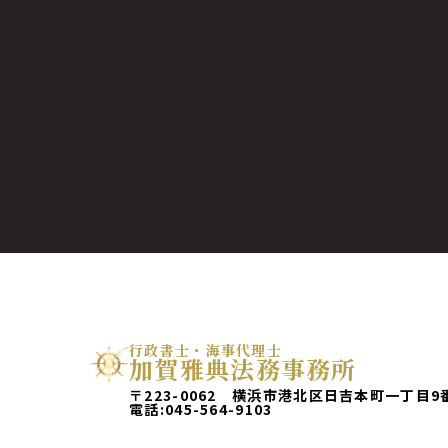
行政書士・海事代理士
加賀雅典法務事務所
〒223-0062 横浜市港北区日吉本町一丁目9
電話:
045-564-9103