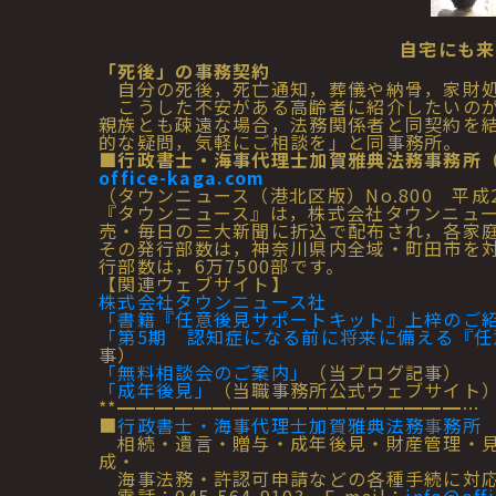
自宅にも来
「死後」の事務契約
自分の死後，死亡通知，葬儀や納骨，家財処
こうした不安がある高齢者に紹介したいのが
親族とも疎遠な場合，法務関係者と同契約を
的な疑問，気軽にご相談を」と同事務所。
■行政書士・海事代理士加賀雅典法務事務所
office-kaga.com
（タウンニュース（港北区版）No.800 平成2
『タウンニュース』は，株式会社タウンニュ
売・毎日の三大新聞に折込で配布され，各家
その発行部数は，神奈川県内全域・町田市を対
行部数は，6万7500部です。
【関連ウェブサイト】
株式会社タウンニュース社
「書籍『任意後見サポートキット』上梓のご
「第5期 認知症になる前に将来に備える『任
事）
「無料相談会のご案内」
（当ブログ記事）
「成年後見」
（当職事務所公式ウェブサイト
**━━━━━━━━━━━━━━━━━━…
■
行政書士・海事代理士加賀雅典法務事務所
相続・遺言・贈与・成年後見・財産管理・見
成・
海事法務・許認可申請などの各種手続に対応