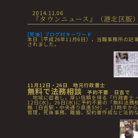
2014.11.06
『タウンニュース』（港北区版）記事
[死後] ブログ村キーワード
本日（平成26年11月6日），当職事務所の記
されました。
11月12日・26日 地元行政書士
無料で法務相談
予約不要 日吉で
地域に密着し，厚い信頼を得る『行政書士・
12日(水)，26日(水)に予約不要の「無料
館（日吉駅・中央通り直進5分）。13時半か
管理，死後事務，離婚，契約書作成など法的