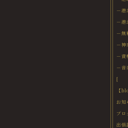
－港
－港
－無
－神
－資
－音
[
【b
お知
ブロ
出張