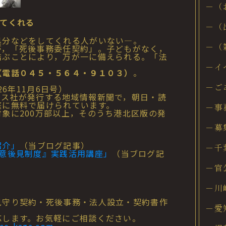
－（
てくれる
－（
分などをしてくれる人がいない―。
－（
，「死後事務委任契約」。子どもがなく，
結ぶことにより，万が一に備えられる。「法
－イ
（電話０４５・５６４・９１０３）
。
－ご
6年11月6日号）
ース社が発行する地域情報新聞で，朝日・読
庭に無料で届けられています。
－事
象に200万部以上，そのうち港北区版の発
－募
紹介」
（当ブログ記事）
－千
意後見制度』実践活用講座」
（当ブログ記
－官
）
－川
守り契約・死後事務・法人設立・契約書作
－愛
します。お気軽にご相談ください。