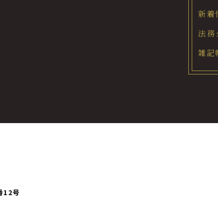
新着
法務
雑記
番12号