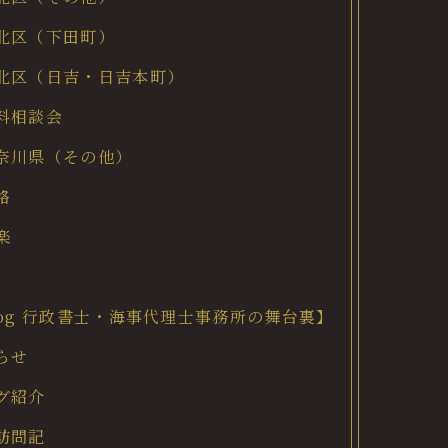
北区（下田町）
北区（日吉・日吉本町）
料相談会
奈川県（その他）
格
楽
log 行政書士・海事代理士事務所の舞台裏】
らせ
グ紹介
訪問記