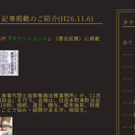
掲載のご紹介(H26.11.6)
カテ
事が『
タウンニュース
』（港北区版）に掲載
全て
－－
－－
－－
－－
海事代理士加賀雅典法務事務所』が，11月
法務相談会」を行う。会場は，日吉本町東町会会
－－
ら16時。相続，遺言，贈与，成年後見，財産
なことで悩み・疑問がある方，相談を。
－－
－－