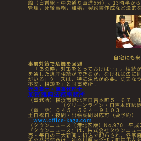
館（日吉駅・中央通り直進5分）。13時半か
管理，死後事務，離婚，契約書作成など法的
自宅にも来
事前対策で危機を回避
「あの時，対策をとっておけば…」。相続が
を通した遺産相続ができるが，なければ法に
がいる」ケースは，特に注意が必要。丈夫な
不安，相談を」と同事務所。
行政書士・海事代理士
加賀雅典法務事務所
（事務所）横浜市港北区日吉本町５－６７－
（グリーンライン・日吉本町駅徒歩
（電 話）０４５－５６４－９１０３
土日祝日・夜間・出張訪問対応可（要予約）
www.office-kaga.com
（タウンニュース（港北区版）No.970 平成2
『タウンニュース』は，株式会社タウンニュ
売・毎日の三大新聞に折込で配布され，各家
その発行部数は，神奈川県内全域・町田市を対