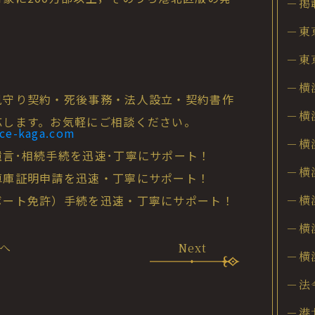
－掲
－東
－東
－横
守り契約・死後事務・法人設立・契約書作
－横
します。お気軽にご相談ください。
ice-kaga.com
－横
言･相続手続を迅速･丁寧にサポート！
－横
庫証明申請を迅速・丁寧にサポート！
ート免許）手続を迅速・丁寧にサポート！
－横
－横
へ
Next
－横
－法
－港