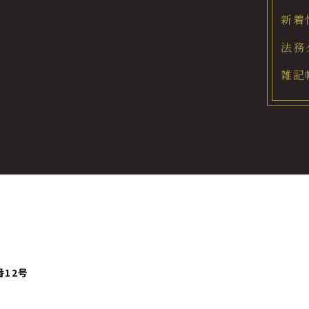
新着
法務
雑記
番12号