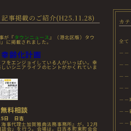
掲載のご紹介(H25.11.28)
カテ
記事が『
タウンニュース
』（港北区版）タウ
全て
画」に掲載されました。
フ幸齢化計画
－－
イフをエンジョイしている人がいっぱい。幸
－－
楽しいシニアライフのヒントがかくれていま
－－
－－
－－
の無料相談
－－
25日 日吉
－－
海事代理士加賀雅典法務事務所』が，12月
法務相談会」を行う。会場は，日吉本町東町会会