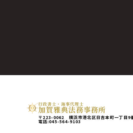
行政書士・海事代理士
加賀雅典法務事務所
〒223-0062 横浜市港北区日吉本町一丁目9
電話:
045-564-9103