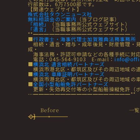
行部数は，6万7500部です。
【関連ウェブサイト】
株式会社タウンニュース社
無料相談会のご案内
（当ブログ記事）
「相続」
（当職事務所公式ウェブサイト）
「遺言」
（当職事務所公式ウェブサイト）
**━━━━━━━━━━━━━━━━━━…
■
行政書士・海事代理士加賀雅典法務事務所
相続・遺言・贈与・成年後見・財産管理・見
成・
海事法務・許認可申請などの各種手続に対応
電話：045-564-9103 E-mail：
info@off
■
横浜北 遺言相続パートナーズ
横浜市港北区・都筑区及びその周辺地域の遺
■
横浜北 車庫証明パートナーズ
横浜市港北区・都筑区及びその周辺地域の車
■
全国小型船舶免許パートナーズ
更新・失効再交付等の小型船舶操縦免許（ボ
…━━━━━━━━━━━━━━━━━━**
Before
一覧