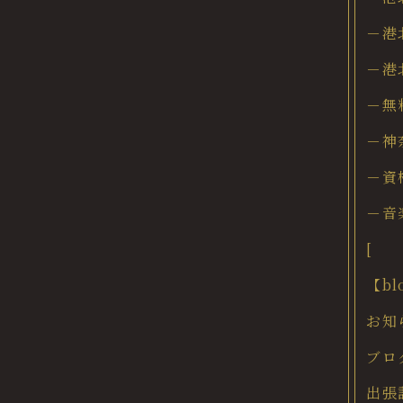
－港
－港
－無
－神
－資
－音
[
【b
お知
ブロ
出張