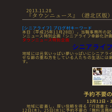
2013.11.28
『タウンニュース』（港北区版）記事
[シニアライフ] ブログ村キーワード
本日（平成25年11月28日），当職事務所の
ンニュース特別企画「シニアライフ幸齢化計
タウンニュース特別企画
シニアライ
地域には元気いっぱい夢いっぱいにシニアラ
せな齢の重ね方をしている人たちの生活には
す。
予約不要
12月12日・
地域に密着し，厚い信頼を得る『行政書士・
12日(木)，25日(水)に予約不要の「無料