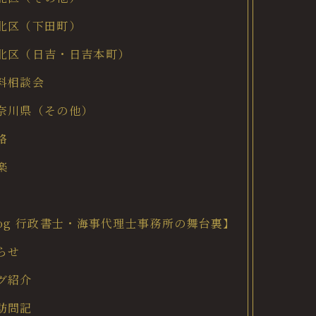
北区（下田町）
北区（日吉・日吉本町）
料相談会
奈川県（その他）
格
楽
log 行政書士・海事代理士事務所の舞台裏】
らせ
グ紹介
訪問記