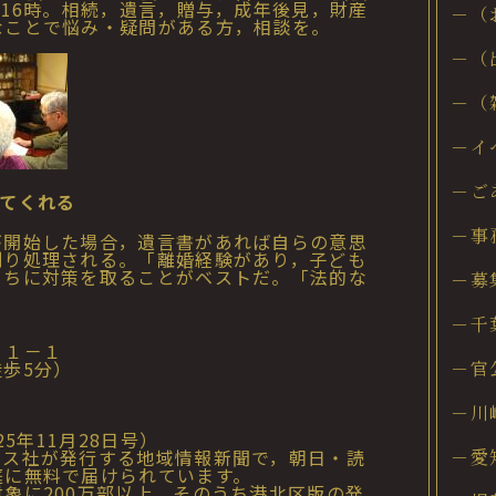
ら16時。相続，遺言，贈与，成年後見，財産
－（
なことで悩み・疑問がある方，相談を。
－（
－（
－イ
－ご
てくれる
－事
開始した場合，遺言書があれば自らの意思
則り処理される。「離婚経験があり，子ども
うちに対策を取ることがベストだ。「法的な
－募
－千
１１－１
5分）
－官
－川
5年11月28日号）
ース社が発行する地域情報新聞で，朝日・読
－愛
庭に無料で届けられています。
象に200万部以上，そのうち港北区版の発