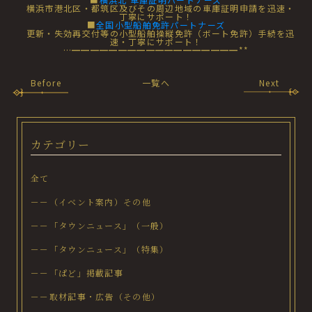
横浜市港北区・都筑区及びその周辺地域の車庫証明申請を迅速・
丁寧にサポート！
■
全国小型船舶免許パートナーズ
更新・失効再交付等の小型船舶操縦免許（ボート免許）手続を迅
速・丁寧にサポート！
…━━━━━━━━━━━━━━━━━━**
Before
一覧へ
Next
カテゴリー
全て
－－（イベント案内）その他
－－「タウンニュース」（一般）
－－「タウンニュース」（特集）
－－「ぱど」掲載記事
－－取材記事・広告（その他）