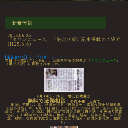
新着情報
2013.06.06
『タウンニュース』（港北区版）記事掲載のご紹介
(H25.6.6)
[遺言書作成] ブログ村キーワード
本日（平成25年6月6日），当職事務所の記事が『
タウンニュース
』
（港北区版）に掲載されました。
6月14日・26日 地元行政書士
無料で法務相談
予約不要 日吉で
地域に密着し，厚い信頼を得る『行政書士・海事代理士加賀雅典
法務事務所』が，6月14日(金)，26日(水)に予約不要の「無料法務相
談会」を行う。会場は，日吉本町東町会会館（日吉駅・中央通り直進
5分）。13時半から16時半。相続，遺言，贈与，成年後見，法人設
立，離婚，契約書作成など法的なことで悩み・疑問がある方，相談
を。