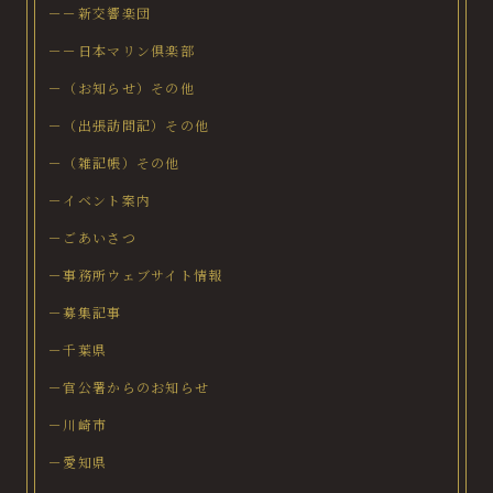
－－新交響楽団
－－日本マリン倶楽部
－（お知らせ）その他
－（出張訪問記）その他
－（雑記帳）その他
－イベント案内
－ごあいさつ
－事務所ウェブサイト情報
－募集記事
－千葉県
－官公署からのお知らせ
－川崎市
－愛知県