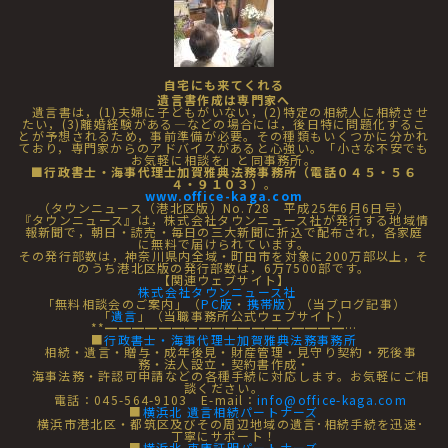
自宅にも来てくれる
遺言書作成は専門家へ
遺言書は，(1)夫婦に子どもがいない，(2)特定の相続人に相続させ
たい，(3)離婚経験がある―などの場合には，後日特に問題化するこ
とが予想されるため，事前準備が必要。その種類もいくつかに分かれ
ており，専門家からのアドバイスがあると心強い。「小さな不安でも
お気軽に相談を」と同事務所。
■行政書士・海事代理士加賀雅典法務事務所（電話０４５・５６
４・９１０３）
。
www.office-kaga.com
（タウンニュース（港北区版）No.728 平成25年6月6日号）
『タウンニュース』は，株式会社タウンニュース社が発行する地域情
報新聞で，朝日・読売・毎日の三大新聞に折込で配布され，各家庭
に無料で届けられています。
その発行部数は，神奈川県内全域・町田市を対象に200万部以上，そ
のうち港北区版の発行部数は，6万7500部です。
【関連ウェブサイト】
株式会社タウンニュース社
「無料相談会のご案内」（
PC版
・
携帯版
）（当ブログ記事）
「
遺言
」（当職事務所公式ウェブサイト）
**━━━━━━━━━━━━━━━━━━…
■
行政書士・海事代理士加賀雅典法務事務所
相続・遺言・贈与・成年後見・財産管理・見守り契約・死後事
務・法人設立・契約書作成・
海事法務・許認可申請などの各種手続に対応します。お気軽にご相
談ください。
電話：045-564-9103 E-mail：
info@office-kaga.com
■
横浜北 遺言相続パートナーズ
横浜市港北区・都筑区及びその周辺地域の遺言･相続手続を迅速･
丁寧にサポート！
■
横浜北 車庫証明パートナーズ