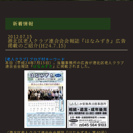
新着情報
2012.07.15
港北区老人クラブ連合会会報誌『はなみずき』広告
掲載のご紹介(H24.7.15)
[老人クラブ] ブログ村キーワード
本日（平成24年7月15日），当職事務所の広告が港北区老人クラブ
連合会会報誌『
はなみずき
』に掲載されました。
（港北区老人クラブ連合会会報誌『はなみずき』第40号）