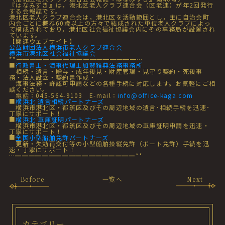
『はなみずき』は，港北区老人クラブ連合会（区老連）が年2回発行
する会報誌です。
港北区老人クラブ連合会は，港北区を活動範囲とし，主に自治会町
内会ごとに概ね60歳以上の方々で結成された単位老人クラブによっ
て構成されており，港北区社会福祉協議会内にその事務局が設置され
ています。
【関連ウェブサイト】
公益財団法人横浜市老人クラブ連合会
横浜市港北区社会福祉協議会
**━━━━━━━━━━━━━━━━━━…
■
行政書士・海事代理士加賀雅典法務事務所
相続・遺言・贈与・成年後見・財産管理・見守り契約・死後事
務・法人設立・契約書作成・
海事法務・許認可申請などの各種手続に対応します。お気軽にご相
談ください。
電話：045-564-9103 E-mail：
info@office-kaga.com
■
横浜北 遺言相続パートナーズ
横浜市港北区・都筑区及びその周辺地域の遺言･相続手続を迅速･
丁寧にサポート！
■
横浜北 車庫証明パートナーズ
横浜市港北区・都筑区及びその周辺地域の車庫証明申請を迅速・
丁寧にサポート！
■
全国小型船舶免許パートナーズ
更新・失効再交付等の小型船舶操縦免許（ボート免許）手続を迅
速・丁寧にサポート！
…━━━━━━━━━━━━━━━━━━**
Before
一覧へ
Next
カテゴリー