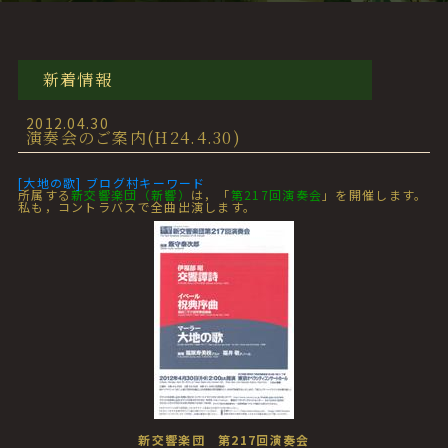
新着情報
2012.04.30
演奏会のご案内(H24.4.30)
[大地の歌] ブログ村キーワード
所属する
新交響楽団（新響）
は，「
第217回演奏会
」を開催します。
私も，コントラバスで全曲出演します。
新交響楽団 第217回演奏会