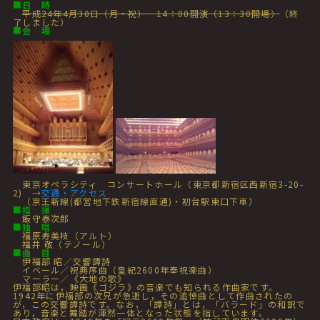
■
日 時
平成24年4月30日（月・祝） 14：00開演（13：30開場）
（終
了しました）
■
会 場
東京オペラシティ コンサートホール（東京都新宿区西新宿3-20-
2) →
交通・アクセス
（京王新線(都営地下鉄新宿線直通)・初台駅東口下車）
■
指 揮
飯守泰次郎
■
独 唱
福原寿美枝（アルト）
福井 敬（テノール）
■
曲 目
伊福部 昭／交響譚詩
イベール／祝典序曲（皇紀2600年奉祝楽曲）
マーラー／《大地の歌》
伊福部昭は，映画《ゴジラ》の音楽でも知られる作曲家です。
1942年に伊福部の次兄が急逝し，その追悼曲として作曲されたの
が，この交響譚詩です。なお，「譚詩」とは，「バラード」の和訳で
あり，音楽と舞踏が渾然一体となった状態を指しています。