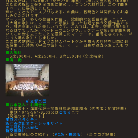
日本政府は，1940年の「紀元2600年祭」（神武天皇即位2600年）
のための祝典音楽を同盟国に依頼し，フランス政府は，この作曲を
イベールに要請しました。
輝かしく壮大でエスプリもあるこの曲は，戦時色とは関係なくお楽
しみいただけます。
マーラーは，多くの歌曲を作曲し，歌劇的な交響曲を遺しました。
《大地の歌》は，マーラーが最後に書いた独唱を伴う交響作品であ
り，研ぎ澄まされた美しい曲です。この曲は，本来，交響曲第9番と
なるはずでしたが，ベートーヴェンやブルックナーが第9交響曲を書
いてこの世を去ったことを意識したマーラーは，番号を与えずに，単
に《大地の歌》としました。
この曲の歌詞は，ドイツの詩人ベートゲが李白らの唐詩を自由に翻
訳編集した詩集《中国の笛》を，マーラー自身が適宜改変したもの
です。
■
入場料
S席3000円，A席2500円，B席1500円（全席指定）
■
演 奏
新交響楽団
■
お申込み・お問合せ
行政書士・海事代理士加賀雅典法務事務所（代表者：加賀雅典）
電話：045-564-9103又は
こちら
まで
【関連ウェブサイト】
東京オペラシティ
飯守泰次郎オフィシャルサイト
京王電鉄株式会社
新交響楽団
「新交響楽団のご紹介」（
PC版
・
携帯版
）（当ブログ記事）
**━━━━━━━━━━━━━━━━━━…