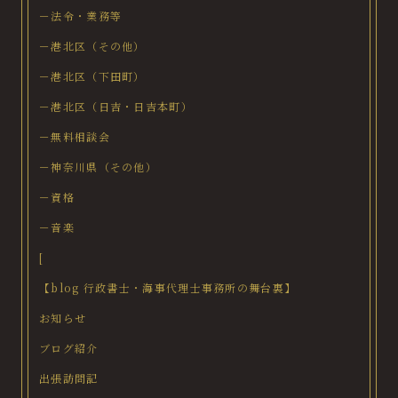
－法令・業務等
－港北区（その他）
－港北区（下田町）
－港北区（日吉・日吉本町）
－無料相談会
－神奈川県（その他）
－資格
－音楽
[
【blog 行政書士・海事代理士事務所の舞台裏】
お知らせ
ブログ紹介
出張訪問記