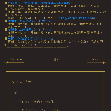
■
行政書士・海事代理士加賀雅典法務事務所
相続・遺言・贈与・成年後見・財産管理・見守り契約・死後事
務・法人設立・契約書作成・
海事法務・許認可申請などの各種手続に対応します。お気軽にご相
談ください。
電話：045-564-9103 E-mail：
info@office-kaga.com
■
横浜北 遺言相続パートナーズ
横浜市港北区・都筑区及びその周辺地域の遺言･相続手続を迅速･
丁寧にサポート！
■
横浜北 車庫証明パートナーズ
横浜市港北区・都筑区及びその周辺地域の車庫証明申請を迅速・
丁寧にサポート！
■
全国小型船舶免許パートナーズ
更新・失効再交付等の小型船舶操縦免許（ボート免許）手続を迅
速・丁寧にサポート！
…━━━━━━━━━━━━━━━━━━**
Before
一覧へ
Next
カテゴリー
全て
－－（イベント案内）その他
－－「タウンニュース」（一般）