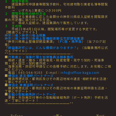
１ 閲覧手数料
建設業許可申請書等閲覧手数料，宅地建物取引業者名簿等閲覧
手数料
→ いずれも1業者につき300円
２ 閲覧手数料の納付方法
閲覧する業者数に応じた金額分の神奈川県収入証紙を閲覧請求
書の所定欄に貼り付ける方法。
※ 県収入証紙は，建設業課内で販売しています。
３ その他
平成23年4月1日以降，閲覧場所等が変更する予定です。
【関連ウェブサイト】
神奈川県＞神奈川県法規集
神奈川県＞神奈川県県土整備局建築住宅部建設業課
「神奈川県県土整備部建設業課」（
PC版
・
携帯版
）（当ブログ記
事）
「
建設業許可には，どんな種類がありますか？
」（当職事務所公式
ウェブサイト）
**━━━━━━━━━━━━━━━━━━…
■
行政書士・海事代理士加賀雅典法務事務所
相続・遺言・贈与・成年後見・財産管理・見守り契約・死後事
務・法人設立・契約書作成・
海事法務・許認可申請などの各種手続に対応します。お気軽にご相
談ください。
電話：045-564-9103 E-mail：
info@office-kaga.com
■
横浜北 遺言相続パートナーズ
横浜市港北区・都筑区及びその周辺地域の遺言･相続手続を迅速･
丁寧にサポート！
■
横浜北 車庫証明パートナーズ
横浜市港北区・都筑区及びその周辺地域の車庫証明申請を迅速・
丁寧にサポート！
■
全国小型船舶免許パートナーズ
更新・失効再交付等の小型船舶操縦免許（ボート免許）手続を迅
速・丁寧にサポート！
…━━━━━━━━━━━━━━━━━━**
Before
一覧へ
Next