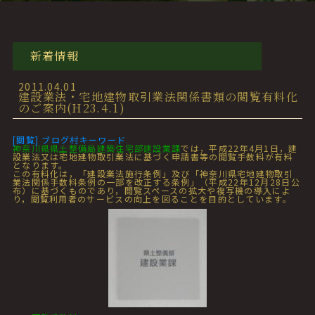
新着情報
2011.04.01
建設業法・宅地建物取引業法関係書類の閲覧有料化
のご案内(H23.4.1)
[閲覧] ブログ村キーワード
神奈川県県土整備局建築住宅部建設業課
では，平成22年4月1日，建
設業法又は宅地建物取引業法に基づく申請書等の閲覧手数料が有料
となります。
この有料化は，「建設業法施行条例」及び「神奈川県宅地建物取引
業法関係手数料条例の一部を改正する条例」（平成22年12月28日公
布）に基づくものであり，閲覧スペースの拡大や複写機の導入によ
り，閲覧利用者のサービスの向上を図ることを目的としています。