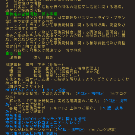
４ 国際協力の活動
５ 前各号に掲げる活動を行う団体の運営又は活動に関する連絡，
助言又は援助の活動
■
特定非営利活動に係る事業
１ 紳士・淑女の権利擁護，財産管理及びスマートライフ・プラン
設計等の支援に関する事業
２ スマートライフ及び任意後見制度に関する情報収集，調査及び
研究に関する事業
３ スマートライフ及び任意後見制度に関する講演会，説明会，研
修会，学習会その他の各種イベントの企画，開催及び運営並びに普
及，啓発及び推進に関する事業
４ スマートライフ及び任意後見制度に関する相談員養成及び資格
認定付与に関する事業
５ 前各号に附帯又は関連する一切の事業
■
役 員
理事長 佐々 和亮
副理事長 濵田 正夫（弁護士）
理 事 加賀 雅典（行政書士・海事代理士）
理 事 秋元 美香利（事務局長） ほか2名
監 事 鴛海 量良（公認会計士）
今後とも，温かいご支援・ご指導を賜りますよう，どうぞよろしくお
願い申し上げます。
【関連ウェブサイト】
NPO法人日本スマートライフ協会
「『任意後見制度』学習会のご案内」（
PC版
・
携帯版
）（当ブログ
記事）
「解かる！『任意後見制度』実践活用講座のご案内」（
PC版
・
携帯
版
）（当ブログ記事）
「書籍『任意後見サポートキット』上梓のご紹介」（
PC版
・
携帯
版
）（当ブログ記事）
神奈川県
神奈川県＞NPOやボランティアに関する情報
神奈川県＞かながわコミュニティカレッジ
神奈川県＞かながわ県民センター
「かながわ県民センター」（
PC版
・
携帯版
）（当ブログ記事）
横浜市港北区社会福祉協議会