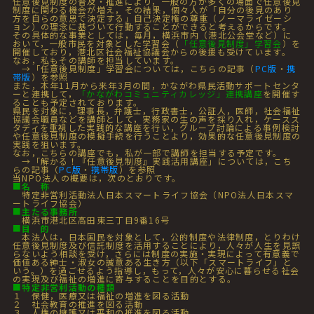
任意後見制度の普及・推進により，一般の方が多くの場面で任意後見
制度に関わる機会が増え，その結果，個々人が「自分の後見のあり
方を自らの意思で決定する」自己決定権の尊重（ノーマライゼーシ
ョン）の理念に基づいて行動することができると考えるからです。
その具体的な事業としては，毎月，横浜市内（港北公会堂など）に
おいて，一般市民を対象とした学習会（
「任意後見制度」学習会
）を
開催しており，港北区社会福祉協議会からの後援も受けています。
なお，私もその講師を担当しています。
→「任意後見制度」学習会については，こちらの記事（
PC版
・
携
帯版
）を参照
また，本年11月から来年3月の間，かながわ県民活動サポートセンタ
ーと連携して，
「かながわコミュニティカレッジ」連携講座
を開催す
ることも予定されております。
県民を対象に，理事長，弁護士，行政書士，公証人，医師，社会福祉
協議会職員などを講師として，実務家の生の声を採り入れ，ケースス
タディを重視した実践的な講座を行い，グループ討論による事例検討
や任意後見制度の模擬手続を行うことより，効果的な任意後見制度の
実践を狙います。
なお，こちらの講座でも，私が一部で講師を担当する予定です。
→「解かる！『任意後見制度』実践活用講座」については，こち
らの記事（
PC版
・
携帯版
）を参照
当NPO法人の概要は，次のとおりです。
■
名 称
特定非営利活動法人日本スマートライフ協会（NPO法人日本スマ
ートライフ協会）
■
主たる事務所
横浜市港北区高田東三丁目9番16号
■
目 的
本法人は，日本国民を対象として，公的制度や法律制度，とりわけ
任意後見制度及び信託制度を活用することにより，人々が人生を見誤
らないよう相談を受け，さらには制度の実施・実現によって有意義で
価値ある紳士・淑女の誠意ある生き方（以下「スマートライフ」と
いう。）を過ごせるよう指導し，もって，人々が安心に暮らせる社会
の実現及び福祉の増進に寄与することを目的とする。
■
特定非営利活動の種類
１ 保健，医療又は福祉の増進を図る活動
２ 社会教育の推進を図る活動
３ 人権の擁護又は平和の推進を図る活動