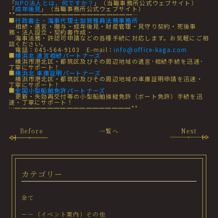
「
NPO法人とは，何ですか？
」（当職事務所公式ウェブサイト）
「
成年後見
」（当職事務所公式ウェブサイト）
**━━━━━━━━━━━━━━━━━━…
■
行政書士・海事代理士加賀雅典法務事務所
相続・遺言・贈与・成年後見・財産管理・見守り契約・死後事
務・法人設立・契約書作成・
海事法務・許認可申請などの各種手続に対応します。お気軽にご相
談ください。
電話：045-564-9103 E-mail：
info@office-kaga.com
■
横浜北 遺言相続パートナーズ
横浜市港北区・都筑区及びその周辺地域の遺言･相続手続を迅速･
丁寧にサポート！
■
横浜北 車庫証明パートナーズ
横浜市港北区・都筑区及びその周辺地域の車庫証明申請を迅速・
丁寧にサポート！
■
全国小型船舶免許パートナーズ
更新・失効再交付等の小型船舶操縦免許（ボート免許）手続を迅
速・丁寧にサポート！
…━━━━━━━━━━━━━━━━━━**
Before
一覧へ
Next
カテゴリー
全て
－－（イベント案内）その他