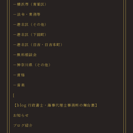
－横浜市（青葉区）
－法令・業務等
－港北区（その他）
－港北区（下田町）
－港北区（日吉・日吉本町）
－無料相談会
－神奈川県（その他）
－資格
－音楽
[
【blog 行政書士・海事代理士事務所の舞台裏】
お知らせ
ブログ紹介