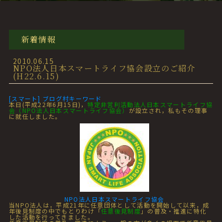
新着情報
2010.06.15
NPO法人日本スマートライフ協会設立のご紹介
(H22.6.15)
[スマート] ブログ村キーワード
本日(平成22年6月15日)，
特定非営利活動法人日本スマートライフ協
会（NPO法人日本スマートライフ協会）
が設立され，私もその理事
に就任しました。
NPO法人日本スマートライフ協会
当NPO法人は，平成21年に任意団体として活動を開始して以来，成
年後見制度の中でもとりわけ「
任意後見制度
」の普及・推進に特化
した活動を行ってきました。